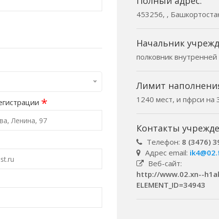
Полный адрес:
453256, , Башкортостан 
Начальник учрежд
полковник внутренней
Лимит наполнени
1240 мест, и пфрси на 
*
егистрации
Контакты учрежде
Телефон:
8 (3476) 3
Адрес email:
ik4@02.
Веб-сайт:
http://www.02.xn--h1ak
ELEMENT_ID=34943