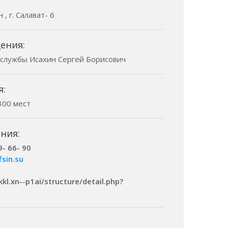
, г. Салават- 6
ения:
 службы Исахин Сергей Борисович
я:
300 мест
ния:
9- 66- 90
fsin.su
kl.xn--p1ai/structure/detail.php?