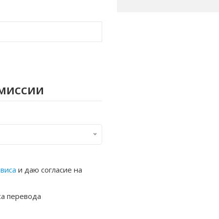
омиссии
рвиса
и даю согласие на
са перевода