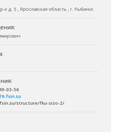
к д. 5 , Ярославская область , г. Рыбинск
ения:
имирович
я:
ния:
 49-03-56
76.fsin.su
.fsin.su/structure/fku-sizo-2/