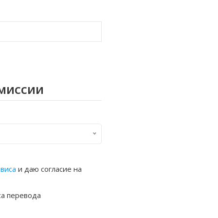
омиссии
рвиса
и даю согласие на
са перевода