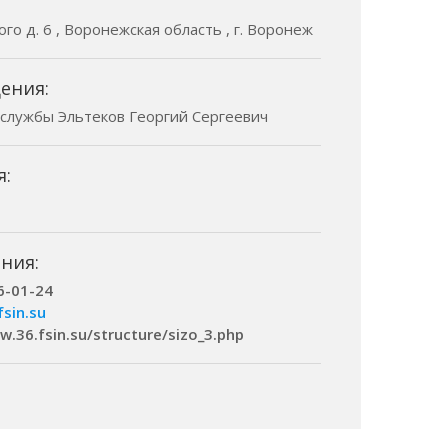
ого д. 6 , Воронежская область , г. Воронеж
ения:
 службы Эльтеков Георгий Сергеевич
я:
ния:
6-01-24
fsin.su
w.36.fsin.su/structure/sizo_3.php