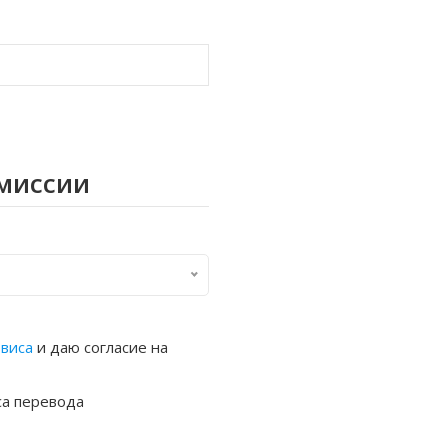
омиссии
рвиса
и даю согласие на
са перевода