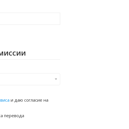
омиссии
рвиса
и даю согласие на
са перевода