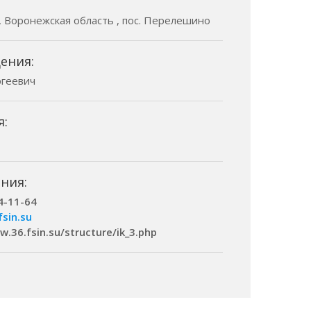
 , Воронежская область , пос. Перелешино
ения:
ргеевич
я:
ния:
4-11-64
fsin.su
w.36.fsin.su/structure/ik_3.php