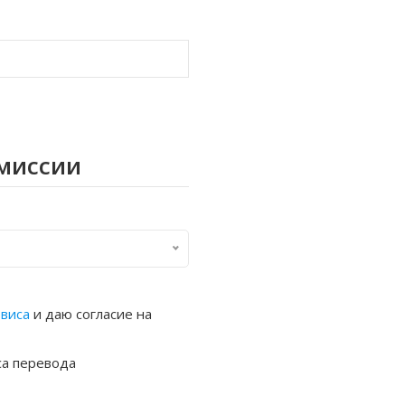
омиссии
рвиса
и даю согласие на
са перевода