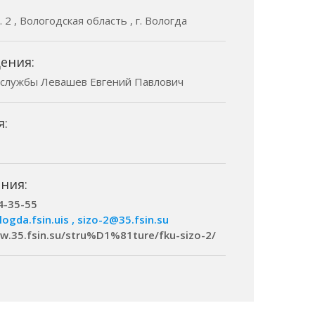
 2 , Вологодская область , г. Вологда
ения:
 службы Левашев Евгений Павлович
я:
ния:
4-35-55
ogda.fsin.uis , sizo-2@35.fsin.su
w.35.fsin.su/stru%D1%81ture/fku-sizo-2/