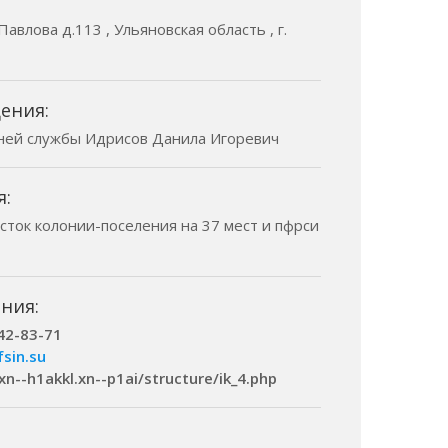
Павлова д.113 , Ульяновская область , г.
ения:
ней службы Идрисов Данила Игоревич
я:
асток колонии-поселения на 37 мест и пфрси
ния:
 42-83-71
fsin.su
.xn--h1akkl.xn--p1ai/structure/ik_4.php