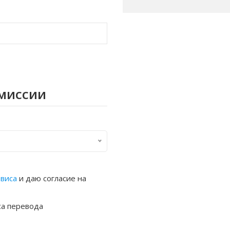
омиссии
рвиса
и даю согласие на
са перевода