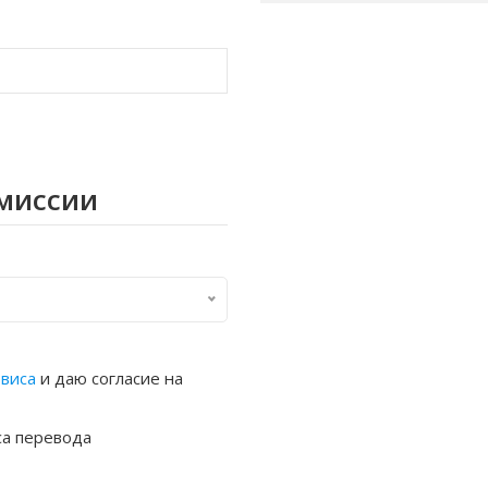
омиссии
рвиса
и даю согласие на
са перевода