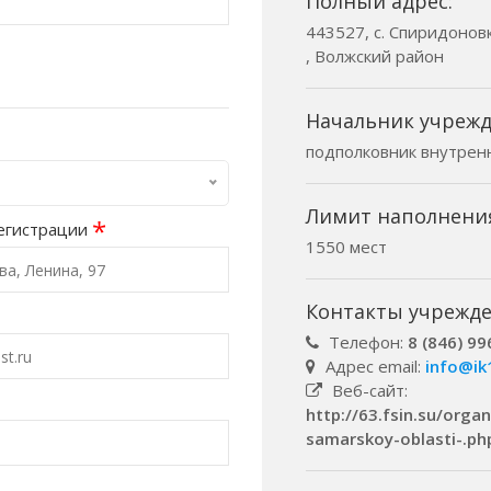
Полный адрес:
443527, с. Спиридоновк
, Волжский район
Начальник учрежд
подполковник внутрен
Лимит наполнени
*
егистрации
1550 мест
Контакты учрежде
Телефон:
8 (846) 99
Адрес email:
info@ik
Веб-сайт:
http://63.fsin.su/organ
samarskoy-oblasti-.ph