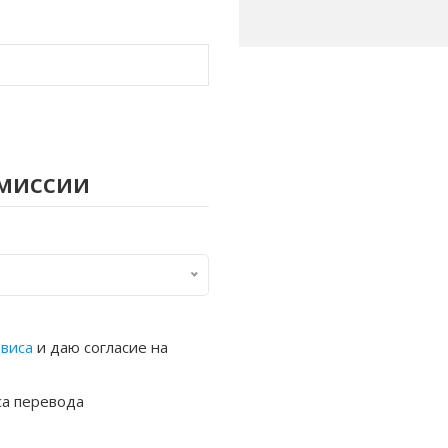
омиссии
рвиса
и даю согласие на
са перевода