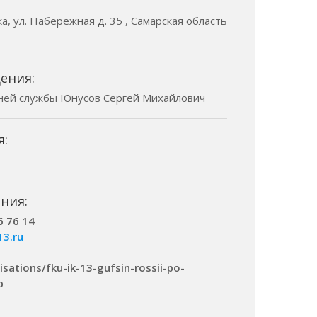
а, ул. Набережная д. 35 , Самарская область
ения:
ней службы Юнусов Сергей Михайлович
я:
ния:
6 76 14
13.ru
isations/fku-ik-13-gufsin-rossii-po-
p