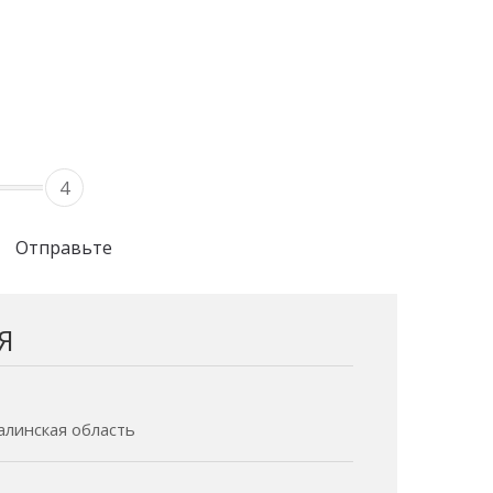
4
Отправьте
Я
халинская область