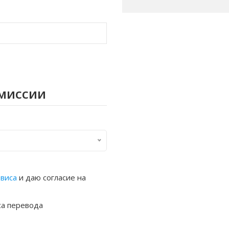
омиссии
рвиса
и даю согласие на
са перевода