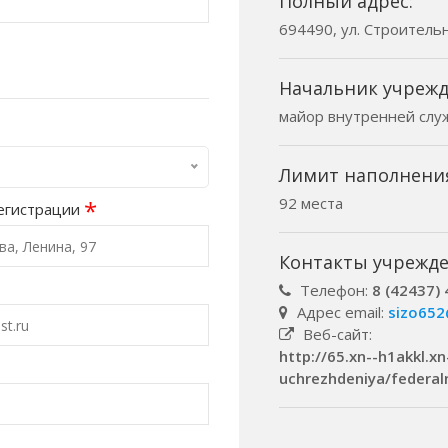
Полный адрес:
694490, ул. Строительна
Начальник учрежд
майор внутренней слу
Лимит наполнени
92 места
*
егистрации
Контакты учрежде
Телефон:
8 (42437) 
Адрес email:
sizo652
Веб-сайт:
http://65.xn--h1akkl.
uchrezhdeniya/federal