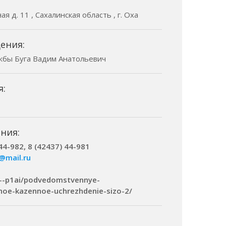
я д. 11 , Сахалинская область , г. Оха
ения:
жбы Буга Вадим Анатольевич
я:
ния:
44-982, 8 (42437) 44-981
@mail.ru
xn--p1ai/podvedomstvennye-
noe-kazennoe-uchrezhdenie-sizo-2/