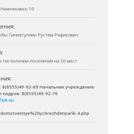
г. Нижнекамск-10
ения:
жбы Гиниятуллин Рустем Рафисович
я:
асток колонии-поселения на 30 мест
ния:
: 8(8555)49-92-69 Начальник учреждения:
 кадров: 8(8555)49-92-76
fsin.su
dvedomstvennye%20ychrezhdenya/ik-4.php