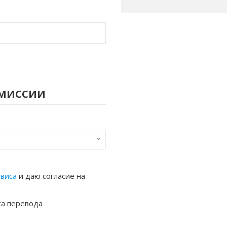
омиссии
рвиса
и даю согласие на
са перевода