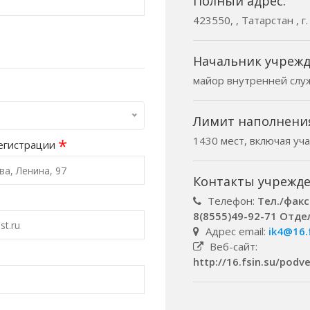
Полный адрес:
423550, , Татарстан , 
Начальник учрежд
майор внутренней слу
Лимит наполнени
1430 мест, включая уч
*
егистрации
Контакты учрежде
Телефон:
Тел./факс
8(8555)49-92-71 Отдел
Адрес email:
ik4@16.
Веб-сайт:
http://16.fsin.su/po