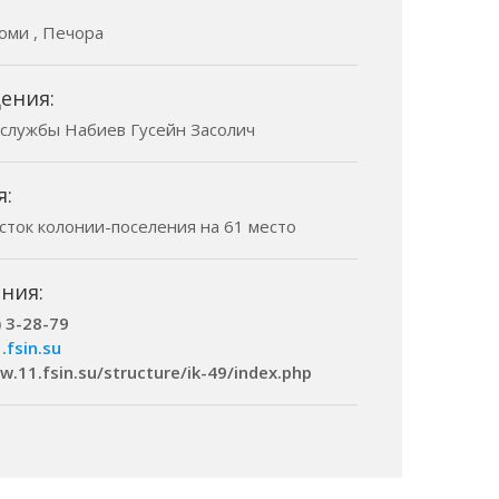
Коми , Печора
ения:
 службы Набиев Гусейн Засолич
я:
асток колонии-поселения на 61 место
ния:
) 3-28-79
.fsin.su
w.11.fsin.su/structure/ik-49/index.php