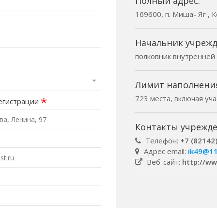
Полный адрес:
169600, п. Миша- Яг , 
Начальник учрежд
полковник внутренней
Лимит наполнени
723 места, включая уч
*
егистрации
Контакты учрежде
Телефон:
+7 (82142
Адрес email:
ik49@11
Веб-сайт:
http://ww