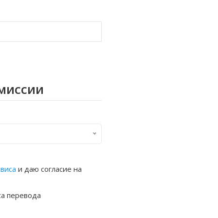
омиссии
рвиса
и даю согласие на
са перевода