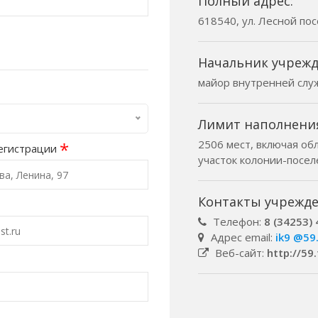
Полный адрес:
618540, ул. Лесной посе
Начальник учрежд
майор внутренней слу
Лимит наполнени
2506 мест, включая об
*
егистрации
участок колонии-посел
Контакты учрежде
Телефон:
8 (34253) 
Адрес email:
ik9 @59.
Веб-сайт:
http://59.