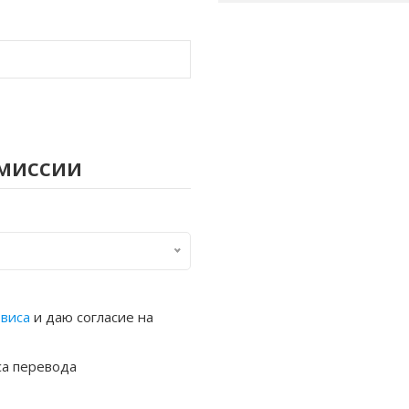
омиссии
рвиса
и даю согласие на
са перевода