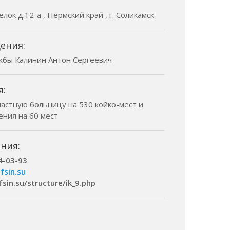
лок д.12-а , Пермский край , г. Соликамск
ения:
жбы Калинин Антон Сергеевич
я:
ластную больницу на 530 койко-мест и
ения на 60 мест
ния:
4-03-93
fsin.su
fsin.su/structure/ik_9.php