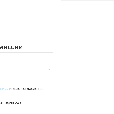
омиссии
рвиса
и даю согласие на
са перевода