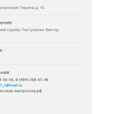
 Матросская Тишина д. 18
ения:
ней службы Пастушенко Виктор
я:
ния:
8-43-56, 8 (499) 268-03-46
77_1@mail.ru
ww.сизо-матросска.рф