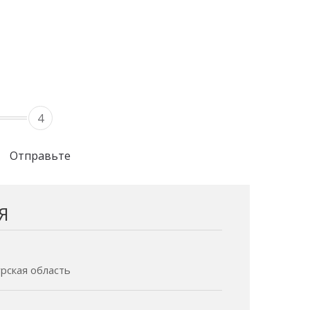
4
Отправьте
Я
урская область