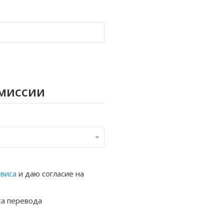
омиссии
рвиса
и даю согласие на
са перевода