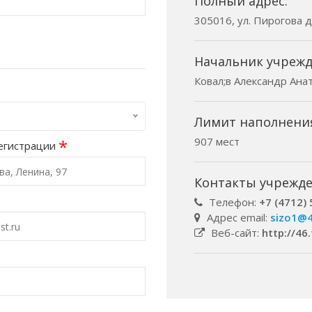
Полный адрес:
305016, ул. Пирогова д. 
Начальник учрежд
Ковал;в Александр Ана
Лимит наполнени
907 мест
*
егистрации
Контакты учрежде
Телефон:
+7 (4712) 
Адрес email:
sizo1@4
Веб-сайт:
http://46