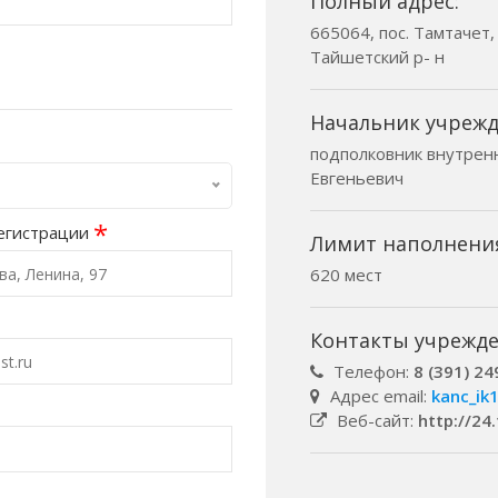
Полный адрес:
665064, пос. Тамтачет, 
Тайшетский р- н
Начальник учрежд
подполковник внутрен
Евгеньевич
*
егистрации
Лимит наполнени
620 мест
Контакты учрежде
Телефон:
8 (391) 2
Адрес email:
kanc_ik
Веб-сайт:
http://24