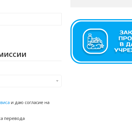
омиссии
рвиса
и даю согласие на
са перевода