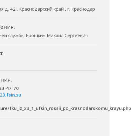
я д. 42 , Краснодарский край , г. Краснодар
ения:
ней службы Ерошкин Михаил Сергеевич
я:
ния:
233-47-70
23.fsin.su
cture/fku_iz_23_1_ufsin_rossii_po_krasnodarskomu_krayu.php