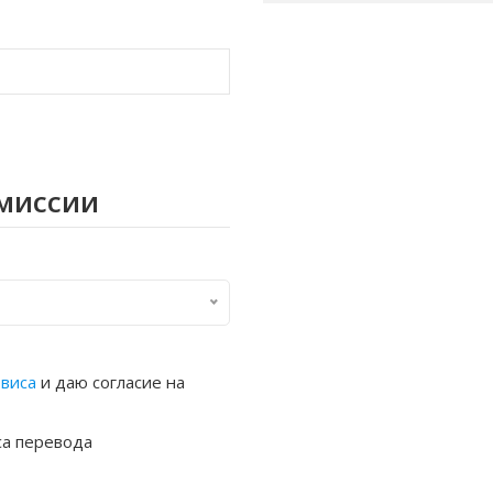
омиссии
рвиса
и даю согласие на
са перевода