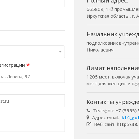
Полный адрес:
665809, 1-й промышлен
Иркутская область , г. 
Начальник учрежд
подполковник внутрен
Николаевич
*
егистрации
Лимит наполнени
1205 мест, включая уча
мест для женщин и пфр
Контакты учрежде
Телефон:
+7 (3955)
Адрес email:
ik14_gu
Веб-сайт:
http://38