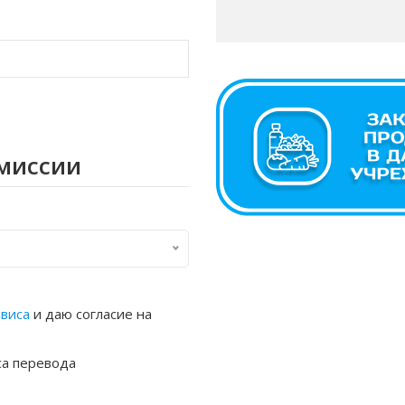
омиссии
рвиса
и даю согласие на
са перевода