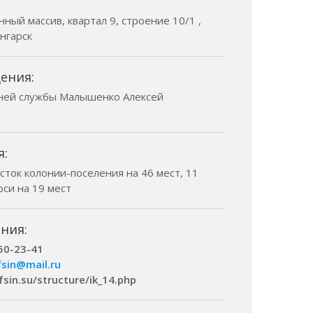
ный массив, квартал 9, строение 10/1 ,
Ангарск
ения:
ней службы Малышенко Алексей
я:
сток колонии-поселения на 46 мест, 11
си на 19 мест
ния:
 50-23-41
fsin@mail.ru
.fsin.su/structure/ik_14.php