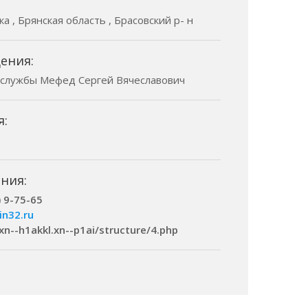
а , Брянская область , Брасовский р- н
ения:
 службы Мефед Сергей Вячеславович
я:
ния:
) 9-75-65
in32.ru
.xn--h1akkl.xn--p1ai/structure/4.php