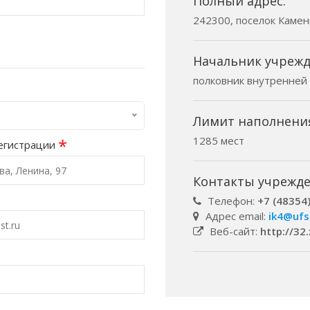
Полный адрес:
242300, поселок Каменк
Начальник учрежд
полковник внутренней
Лимит наполнени
1285 мест
*
егистрации
Контакты учрежде
Телефон:
+7 (48354
Адрес email:
ik4@ufs
Веб-сайт:
http://32