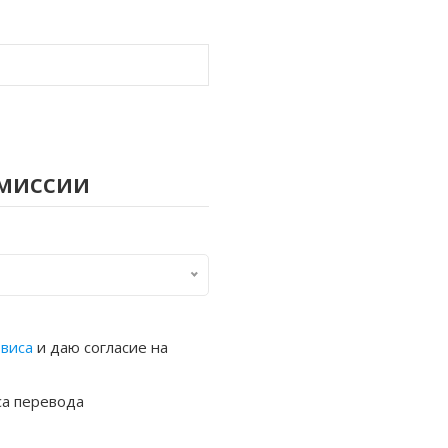
омиссии
рвиса
и даю согласие на
са перевода