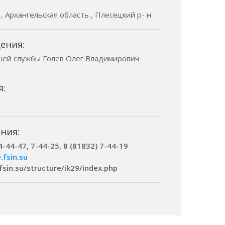
 , Архангельская область , Плесецкий р- н
ения:
ней службы Голев Олег Владимирович
я:
ния:
4-44-47, 7-44-25, 8 (81832) 7-44-19
.fsin.su
.fsin.su/structure/ik29/index.php