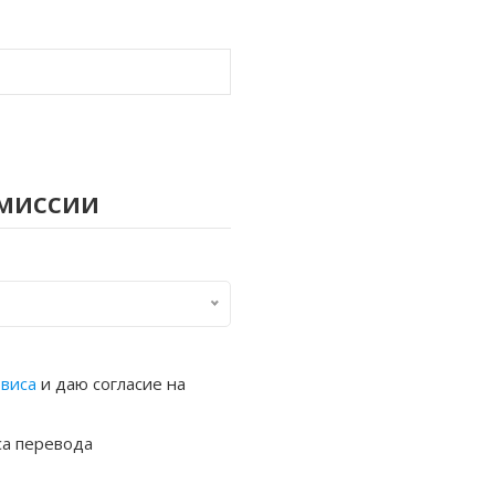
омиссии
рвиса
и даю согласие на
са перевода