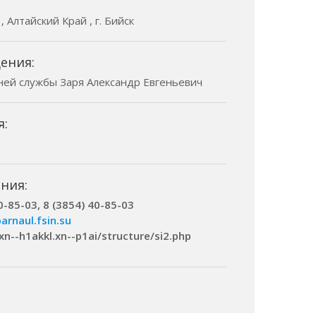
, Алтайский Край , г. Бийск
ения:
ней службы Заря Александр Евгеньевич
я:
ния:
0-85-03, 8 (3854) 40-85-03
arnaul.fsin.su
.xn--h1akkl.xn--p1ai/structure/si2.php